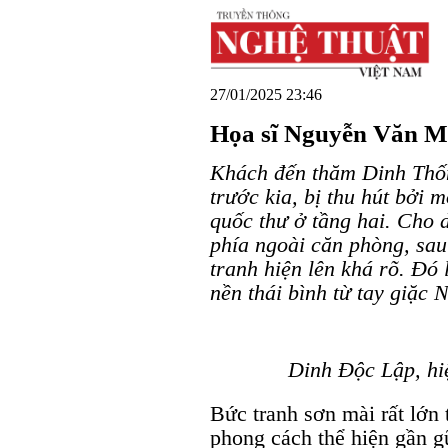
27/01/2025 23:46
Họa sĩ Nguyễn Văn M
Khách đến thăm Dinh Thố
trước kia, bị thu hút bởi 
quốc thư ở tầng hai. Cho 
phía ngoài căn phòng, sau 
tranh hiện lên khá rõ. Đó 
nền thái bình từ tay giặc 
Dinh Độc Lập, hi
Bức tranh sơn mài rất lớn 
phong cách thể hiện gần g