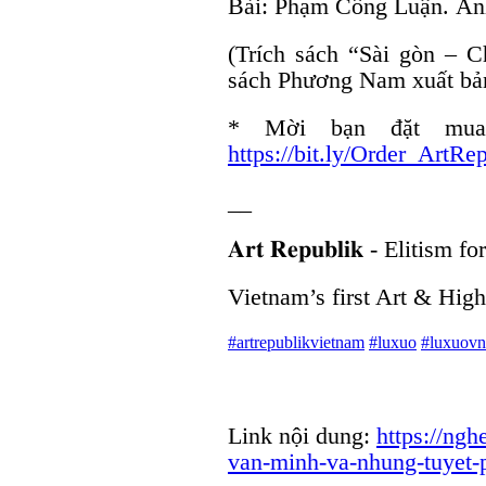
Bài: Phạm Công Luận. Ảnh
(Trích sách “Sài gòn – C
sách Phương Nam xuất bả
* Mời bạn đặt mua 
https://bit.ly/Order_ArtR
__
𝐀𝐫𝐭 𝐑𝐞𝐩𝐮𝐛𝐥𝐢𝐤 - Elitism fo
Vietnam’s first Art & Hig
#artrepublikvietnam
#luxuo
#luxuovn
Link nội dung:
https://ng
van-minh-va-nhung-tuyet