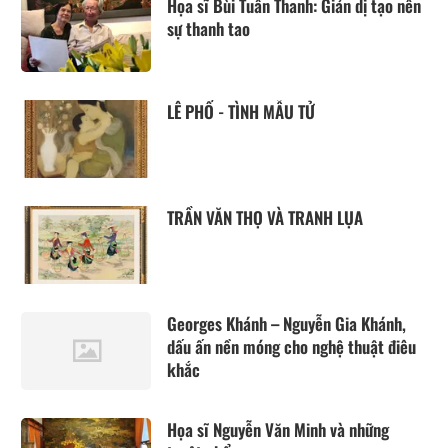
Họa sĩ Bùi Tuấn Thanh: Giản dị tạo nên
sự thanh tao
LÊ PHỔ - TÌNH MẪU TỬ
TRẦN VĂN THỌ VÀ TRANH LỤA
Georges Khánh – Nguyễn Gia Khánh,
dấu ấn nền móng cho nghệ thuật điêu
khắc
Họa sĩ Nguyễn Văn Minh và những