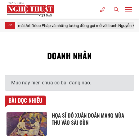
hầy sơn mài Art Déco Pháp và những tương đồng gợi mở với tranh Nguyễn Khan
DOANH NHÂN
Mục này hiện chưa có bài đăng nào.
BÀI ĐỌC NHIỀU
HỌA SĨ ĐỖ XUÂN DOÃN MANG MÙA
THU VÀO SÀI GÒN