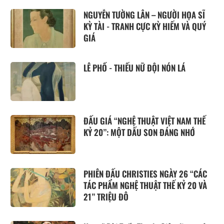
NGUYỄN TƯỜNG LÂN – NGƯỜI HỌA SĨ
KỲ TÀI - TRANH CỰC KỲ HIẾM VÀ QUÝ
GIÁ
LÊ PHỔ - THIẾU NỮ ĐỘI NÓN LÁ
ĐẤU GIÁ “NGHỆ THUẬT VIỆT NAM THẾ
KỶ 20”: MỘT DẤU SON ĐÁNG NHỚ
PHIÊN ĐẤU CHRISTIES NGÀY 26 “CÁC
TÁC PHẨM NGHỆ THUẬT THẾ KỶ 20 VÀ
21” TRIỆU ĐÔ